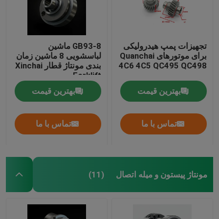
تجهیزات پمپ هیدرولیکی
GB93-8 ماشین
برای موتورهای Quanchai
لباسشویی 8 ماشین زمان
4C6 4C5 QC495 QC498
بندی مونتاژ قطار Xinchai
Forklift
بهترین قیمت
بهترین قیمت
تماس با ما
تماس با ما
مونتاژ پیستون و میله اتصال
(11)