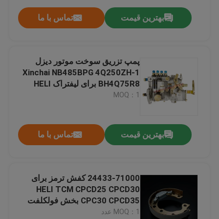
بهترین قیمت
تماس با ما
پمپ تزریق سوخت موتور دیزل
Xinchai NB485BPG 4Q250ZH-1
BH4Q75R8 برای لیفتراک HELI
MOQ：1
بهترین قیمت
تماس با ما
24433-71000 کفش ترمز برای
HELI TCM CPCD25 CPCD30
CPC30 CPCD35 بخش فولکلفت
MOQ：1 عدد