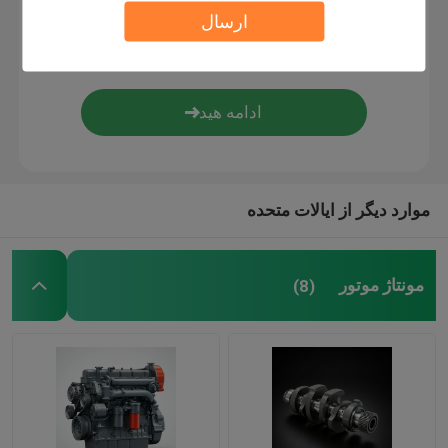
ارسال
سیستم تامین روغن
سیستم خنک کننده
مونتاژ استارت
موارد دیگر از ایالات متحده
ژنراتور و کمربند مونتاژ
مونتاژ موتور
(8)
کفش ترمز