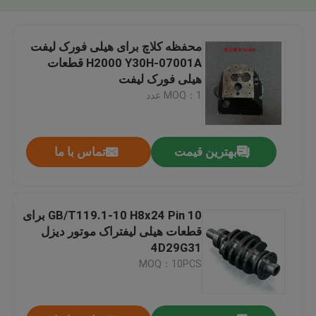
محفظه کلاچ برای هیلی فورک لیفت
H2000 Y30H-07001A قطعات
هیلی فورک لیفت
MOQ：1 عدد
بهترین قیمت
تماس با ما
GB/T119.1-10 H8x24 Pin 10 برای
قطعات هیلی لیفتراک موتور دیزل
4D29G31
MOQ：10PCS