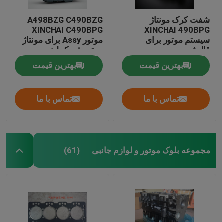
شفت کرک مونتاژ
A498BZG C490BZG
XINCHAI C490BPG
XINCHAI 490BPG
سیستم موتور برای
موتور Assy برای مونتاژ
قالیشویی
موتور فورک لیفت
بهترین قیمت
بهترین قیمت
تماس با ما
تماس با ما
مجموعه بلوک موتور و لوازم جانبی
(61)