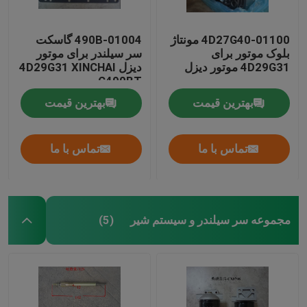
4D27G40-01100 مونتاژ
490B-01004 گاسکت
بلوک موتور برای
سر سیلندر برای موتور
4D29G31 موتور دیزل
دیزل 4D29G31 XINCHAI
C490BT
بهترین قیمت
بهترین قیمت
تماس با ما
تماس با ما
مجموعه سر سیلندر و سیستم شیر
(5)