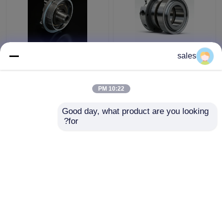
4D29G31-04003 حلقه
4D29G31-04100 حلقه
sales
فشرده سازی دوم برای
روغن برای فورتکلفت
هیلی فورک لیفت 3.5 تن
دیزل با قدرت بالا
10:22 PM
بهترین قیمت
بهترین قیمت
Good day, what product are you looking 
for?
تماس با ما
تماس با ما
بیشتر ببینید
خانه
دربارهی ما
تماس با ما
Desktop Site
نقشه سایت
Privacy Policy