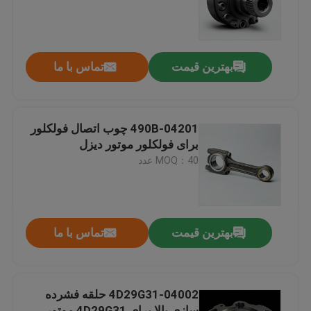
درباره ما
بهترین قیمت
تماس با ما
تور کارخانه
کنترل کیفیت
490B-04201 چوب اتصال فولکلور
برای فولکلور موتور دیزل
MOQ：40 عدد
با ما تماس بگیرید
درخواست نقل قول
بهترین قیمت
تماس با ما
مونتاژ موتور
4D29G31-04002 حلقه فشرده
مجموعه بلوک موتور و لوازم جانبی
سازی بالا برای 4D29G31 موتور