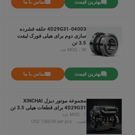
بهترین قیمت
تماس با ما
4D29G31-04003 حلقه فشرده
سازی دوم برای هیلی فورک لیفت
3.5 تن
MOQ：40 عدد
بهترین قیمت
تماس با ما
مجموعه موتور دیزل XINCHAI
4D29G31 برای قطعات هیلی 3.5 تن
MOQ：1 عدد
قیمت：USD 1350.00 per pcs