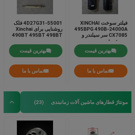
فیلتر سوخت XINCHAI
4D27G31-55001 فلک
495BPG 490B-24000A
روشنایی برای Xinchai
CX7085 سر سیلندر و
490BT 495BT 498BT
سیستم شیر
بهترین قیمت
بهترین قیمت
تماس با ما
تماس با ما
مونتاژ قطارهای ماشین آلات زمانبندی
(23)