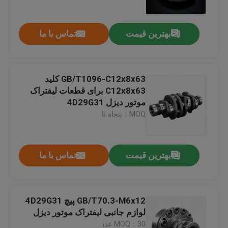
بهترین قیمت
تماس با ما
GB/T1096-C12x8x63 کلید
C12x8x63 برای قطعات لیفتراک
موتور دیزل 4D29G31
MOQ：پنجاه تا
بهترین قیمت
تماس با ما
خونه
محصولات
GB/T70.3-M6x12 پیچ 4D29G31
لوازم جانبی لیفتراک موتور دیزل
ویدیو
MOQ：30 عدد