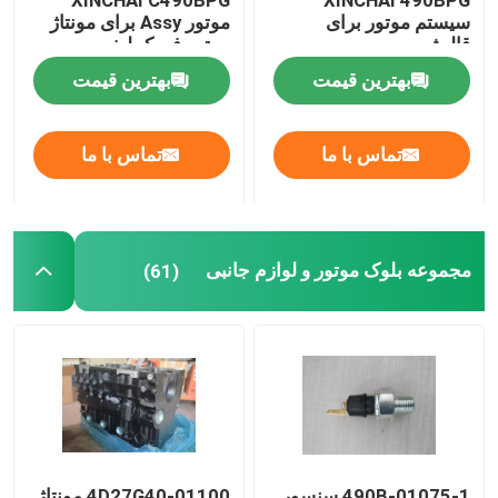
XINCHAI C490BPG
XINCHAI 490BPG
سیستم موتور برای
موتور Assy برای مونتاژ
قالیشویی
موتور فورک لیفت
مجموعه سر سیلندر و سیستم شیر
بهترین قیمت
بهترین قیمت
مونتاژ قطارهای ماشین آلات زمانبندی
تماس با ما
تماس با ما
مونتاژ پیستون و میله اتصال
مونتاژ میل لنگ
مجموعه بلوک موتور و لوازم جانبی
(61)
مونتاژ چرخ پرنده
مجموعه سیستم تامین سوخت
مجمع گروه مدار
490B-01075-1 سنسور
4D27G40-01100 مونتاژ