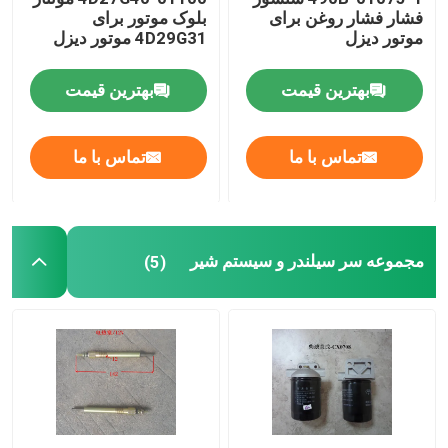
فشار فشار روغن برای
بلوک موتور برای
موتور دیزل
4D29G31 موتور دیزل
سیستم تامین روغن
بهترین قیمت
بهترین قیمت
سیستم خنک کننده
تماس با ما
تماس با ما
مونتاژ استارت
ژنراتور و کمربند مونتاژ
مجموعه سر سیلندر و سیستم شیر
(5)
کفش ترمز