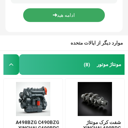
درباره ما
تور کارخانه
موارد دیگر از ایالات متحده
کنترل کیفیت
مونتاژ موتور
(8)
با ما تماس بگیرید
درخواست نقل قول
مونتاژ موتور
شفت کرک مونتاژ
A498BZG C490BZG
مجموعه بلوک موتور و لوازم جانبی