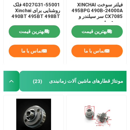
فیلتر سوخت XINCHAI
4D27G31-55001 فلک
495BPG 490B-24000A
روشنایی برای Xinchai
CX7085 سر سیلندر و
490BT 495BT 498BT
سیستم شیر
بهترین قیمت
بهترین قیمت
تماس با ما
تماس با ما
مونتاژ قطارهای ماشین آلات زمانبندی
(23)