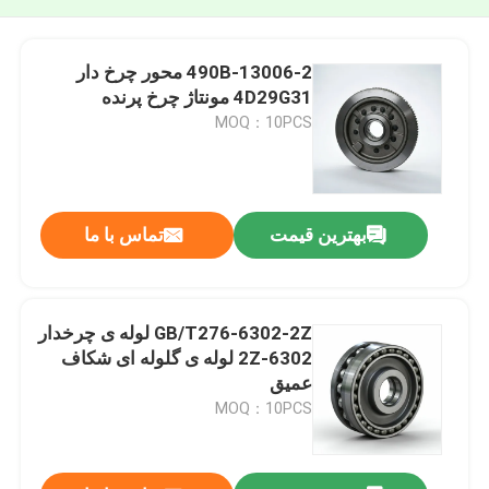
490B-13006-2 محور چرخ دار
4D29G31 مونتاژ چرخ پرنده
MOQ：10PCS
بهترین قیمت
تماس با ما
GB/T276-6302-2Z لوله ی چرخدار
6302-2Z لوله ی گلوله ای شکاف
عمیق
MOQ：10PCS