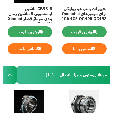
تجهیزات پمپ هیدرولیکی
GB93-8 ماشین
برای موتورهای Quanchai
لباسشویی 8 ماشین زمان
4C6 4C5 QC495 QC498
بندی مونتاژ قطار Xinchai
Forklift
بهترین قیمت
بهترین قیمت
تماس با ما
تماس با ما
مونتاژ پیستون و میله اتصال
(11)