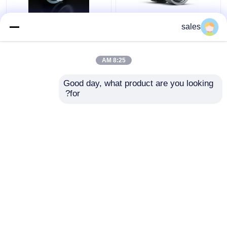
4D29G31-04003 حلقه
4D29G31-04100 حلقه
sales
فشرده سازی دوم برای
روغن برای فورتکلفت
هیلی فورک لیفت 3.5 تن
دیزل با قدرت بالا
8:25 AM
بهترین قیمت
بهترین قیمت
Good day, what product are you looking 
for?
تماس با ما
تماس با ما
بیشتر ببینید
خانه
دربارهی ما
تماس با ما
Desktop Site
نقشه سایت
Privacy Policy