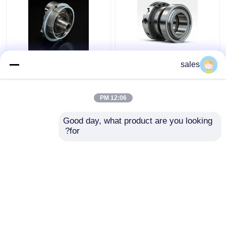
4D29G31-04003 حلقه
4D29G31-04100 حلقه
sales
فشرده سازی دوم برای
روغن برای فورتکلفت
هیلی فورک لیفت 3.5 تن
دیزل با قدرت بالا
12:06 PM
بهترین قیمت
بهترین قیمت
Good day, what product are you looking 
for?
تماس با ما
تماس با ما
بیشتر ببینید
خانه
دربارهی ما
تماس با ما
Desktop Site