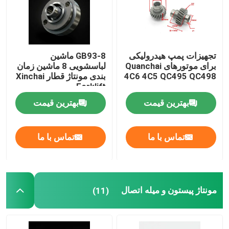
تجهیزات پمپ هیدرولیکی
GB93-8 ماشین
برای موتورهای Quanchai
لباسشویی 8 ماشین زمان
4C6 4C5 QC495 QC498
بندی مونتاژ قطار Xinchai
Forklift
بهترین قیمت
بهترین قیمت
تماس با ما
تماس با ما
مونتاژ پیستون و میله اتصال
(11)