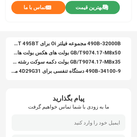
بهترین قیمت
تماس با ما
4D32G40-28100 ECU کامپیوتر فورک لیفت 050843631000B
۴۹۰B-۰۱۰۷۳B روغن فیلتر گازکت پایه های روغن فیلتر Xinchai C490BPG قطعات
درباره ما
490B-32000B مجموعه فیلتر Oi برای Xinchai 490BT 495BT قطعات موتور دیزل
GB/T9074.17-M8x50 بولت های هکس بولت های سیستم تامین روغن کامل
تور کارخانه
GB/T9074.17-MBx35 بولت دکمه سوکت رشته هیکس بولت
490B-34100-9 دستگاه تنفسی برای 4D29G31 موتور
کنترل کیفیت
GB/T9074.17-M8x18 بولت برای 4D29G31 موتور دیزل
JBT8870-D25 بند لوله D25 برای 4D29G31 موتور دیزل
با ما تماس بگیرید
495B-34014A لوله هوا برای Xinchai 4d29g31 موتور دیزل فورتکلفت
۴۹۵۸-۳۴۰۱۵ کلیمپ لوله برای موتورهای دیزل
درخواست نقل قول
پیام بگذارید
GB/T5782-M8x75mm بولت برای 4D29G31 موتور دیزل
ما به زودی با شما تماس خواهیم گرفت
GB93-8 ماشین لباسشویی 8 ماشین لباسشویی یک سیم پیچ
مونتاژ موتور
GB/T97.1-8 صفحه لباسشویی 8 درجه A قطعات عملکرد دیزل لباسشویی ساده
490B-41100-6 سیستم خنک کننده فان فورت کلفت
مجموعه بلوک موتور و لوازم جانبی
490B-41003-3 فان بلوک Xinchai موتور قطعات فان Spacer Pad