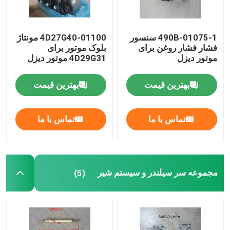
490B-01075-1 سنسور
4D27G40-01100 مونتاژ
فشار فشار روغن برای
بلوک موتور برای
موتور دیزل
4D29G31 موتور دیزل
بهترین قیمت
بهترین قیمت
تماس با ما
تماس با ما
مجموعه سر سیلندر و سیستم شیر
(5)