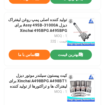
تولید کننده اصلی پمپ روغن لیفتراک
دیزل Assy 495B-31000A برای
Xinchai 495BPG A495BPG
MOQ：1
قیمت：$22
بهترین قیمت
تماس با ما
خونه
کیت پیستون سیلندر موتور دیزل
Xinchai A498BPG A498BT1 برای
لیفتراک ها و تراکتورها از تولید کننده
محصولات
اصلی با تحویل 1 تا 3 روزه
MOQ：1
ویدیو