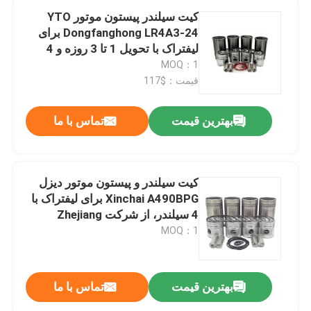
کیت سیلندر پیستون موتور YTO
Dongfanghong LR4A3-24 برای
لیفتراک با تحویل 1 تا 3 روزه و 4
سیلندر
MOQ：1
قیمت：$117
بهترین قیمت
تماس با ما
کیت سیلندر و پیستون موتور دیزل
Xinchai A490BPG برای لیفتراک با
4 سیلندر، از شرکت Zhejiang
Xinchai Co., Ltd
MOQ：1
بهترین قیمت
تماس با ما