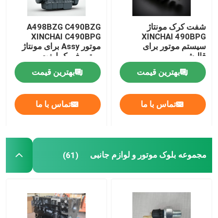
سیستم تامین روغن
شفت کرک مونتاژ
A498BZG C490BZG
XINCHAI C490BPG
XINCHAI 490BPG
سیستم موتور برای
موتور Assy برای مونتاژ
سیستم خنک کننده
قالیشویی
موتور فورک لیفت
بهترین قیمت
بهترین قیمت
مونتاژ استارت
تماس با ما
تماس با ما
ژنراتور و کمربند مونتاژ
کفش ترمز
مجموعه بلوک موتور و لوازم جانبی
(61)