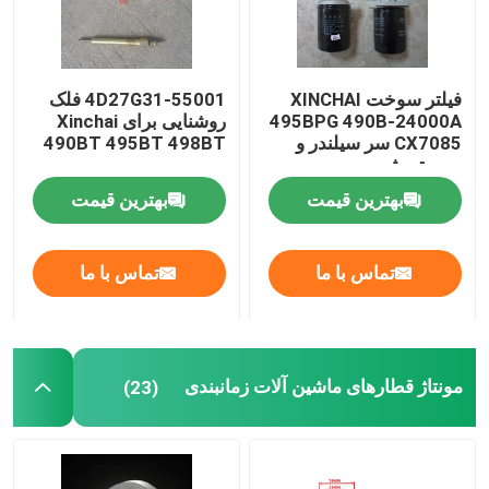
فیلتر سوخت XINCHAI
4D27G31-55001 فلک
495BPG 490B-24000A
روشنایی برای Xinchai
CX7085 سر سیلندر و
490BT 495BT 498BT
سیستم شیر
بهترین قیمت
بهترین قیمت
تماس با ما
تماس با ما
مونتاژ قطارهای ماشین آلات زمانبندی
(23)