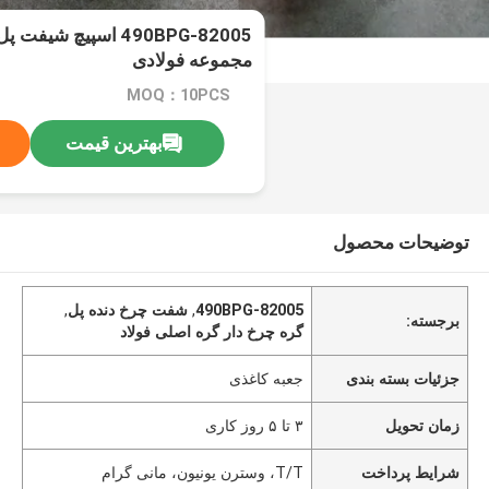
490BPG-82005 اسپیچ 
مجموعه فولادی
MOQ：10PCS
بهترین قیمت
توضیحات محصول
490BPG-82005
,
شفت چرخ دنده پل
,
برجسته:
گره چرخ دار گره اصلی فولاد
جزئیات بسته بندی
جعبه کاغذی
زمان تحویل
۳ تا ۵ روز کاری
شرایط پرداخت
T/T، وسترن یونیون، مانی گرام