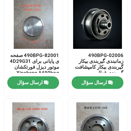
490BPG-02006
490BPG-82001 صفحه
زمانبندی گیربندی بیکار
ی پایانی برای 4D29G31
گیربندی بیکار کامپشافت
موتور دیزل فورتکشان
گیربندی قطار
Xinchang A490bpg
ارسال سؤال
ارسال سؤال
خونه
محصولات
ویدیو