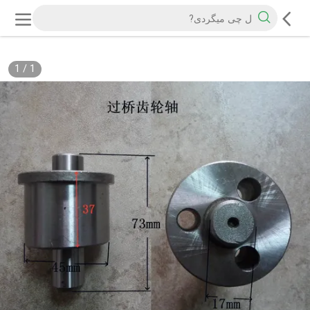
1
/
1