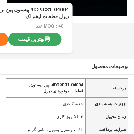
دیزل قطعات لیفتراک
MOQ：40 عدد
بهترین قیمت
توضیحات محصول
4D29G31-04004
,
پین پیستون
,
برجسته:
قطعات موتورهای دیزل
جزئیات بسته بندی
جعبه کاغذی
زمان تحویل
۳ تا ۵ روز کاری
شرایط پرداخت
T/T، وسترن یونیون، مانی گرام