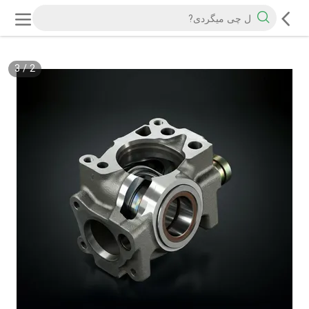
3
/
2