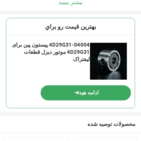
بیشتر ببینید
بهترين قيمت رو براي
4D29G31-04004 پیستون پین برای
4D29G31 موتور دیزل قطعات
لیفتراک
ادامه هید
محصولات توصیه شده