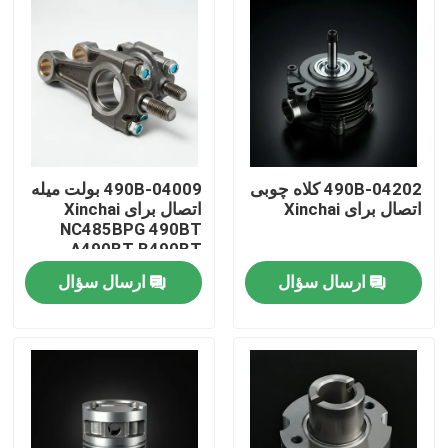
490B-04202 کلاه چوبی
490B-04009 بولت میله
اتصال برای Xinchai
اتصال برای Xinchai
NC485BPG 490BT
A490BT B490BT
C490BT
ارسال سؤال
ارسال سؤال
خونه
محصولات
ویدیو