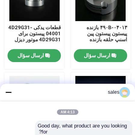
درباره ما
۴۹۰B-۰۴۰۱۳ بازنده
قطعات یدکی 4D29G31-
پیستون پیستون پین
04001 پیستون برای
تور کارخانه
اسنپ حلقه بازنده
4D29G31 موتور دیزل
ارسال سؤال
ارسال سؤال
کنترل کیفیت
با ما تماس بگیرید
sales
درخواست نقل قول
مونتاژ موتور
4:13 AM
Good day, what product are you looking 
مجموعه بلوک موتور و لوازم جانبی
for?
490B-04005A قطعات
4D29G31-04003 حلقه