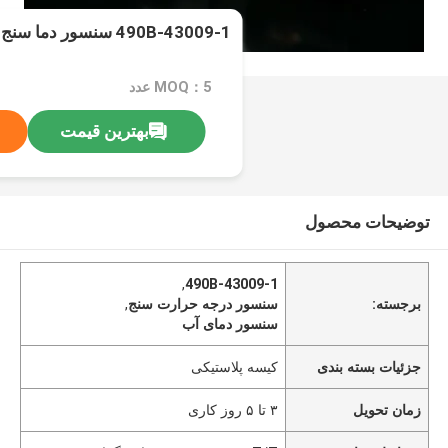
490B-43009-1 سنسور دما سنج سنسور دما آب
MOQ：5 عدد
بهترین قیمت
توضیحات محصول
,
490B-43009-1
برجسته:
سنسور درجه حرارت سنج
,
سنسور دمای آب
جزئیات بسته بندی
کیسه پلاستیکی
زمان تحویل
۳ تا ۵ روز کاری