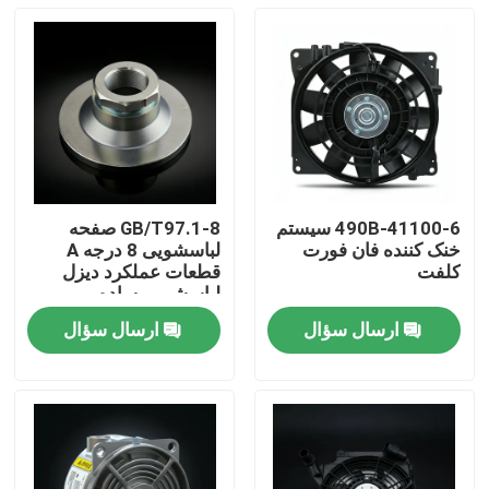
490B-41100-6 سیستم
GB/T97.1-8 صفحه
خنک کننده فان فورت
لباسشویی 8 درجه A
کلفت
قطعات عملکرد دیزل
لباسشویی ساده
ارسال سؤال
ارسال سؤال
خونه
محصولات
ویدیو