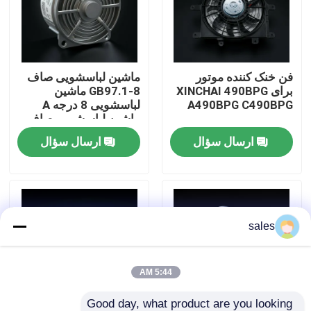
درباره ما
فن خنک کننده موتور
ماشین لباسشویی صاف
تور کارخانه
برای XINCHAI 490BPG
GB97.1-8 ماشین
A490BPG C490BPG
لباسشویی 8 درجه A
ماشین لباسشویی صاف
کنترل کیفیت
ارسال سؤال
ارسال سؤال
با ما تماس بگیرید
درخواست نقل قول
sales
مونتاژ موتور
5:44 AM
مجموعه بلوک موتور و لوازم جانبی
Good day, what product are you looking 