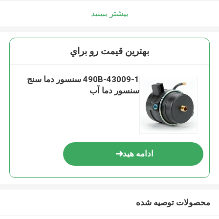
بیشتر ببینید
بهترين قيمت رو براي
490B-43009-1 سنسور دما سنج
سنسور دما آب
ادامه هید
محصولات توصیه شده