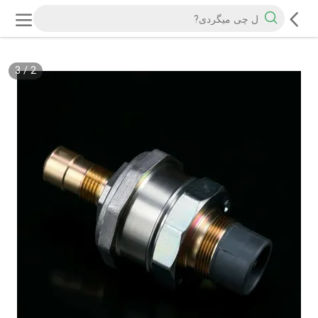
3
/
2