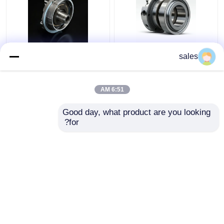
4D29G31-04003 حلقه
4D29G31-04100 حلقه
sales
فشرده سازی دوم برای
روغن برای فورتکلفت
هیلی فورک لیفت 3.5 تن
دیزل با قدرت بالا
6:51 AM
بهترین قیمت
بهترین قیمت
Good day, what product are you looking 
for?
تماس با ما
تماس با ما
بیشتر ببینید
خانه
دربارهی ما
تماس با ما
Desktop Site
نقشه سایت
Privacy Policy