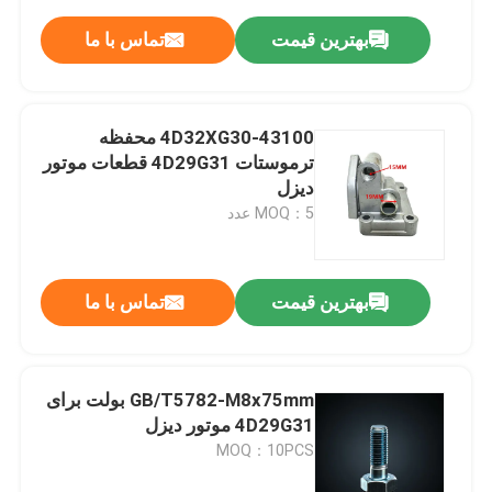
بهترین قیمت
تماس با ما
4D32XG30-43100 محفظه
ترموستات 4D29G31 قطعات موتور
دیزل
MOQ：5 عدد
بهترین قیمت
تماس با ما
GB/T5782-M8x75mm بولت برای
4D29G31 موتور دیزل
MOQ：10PCS