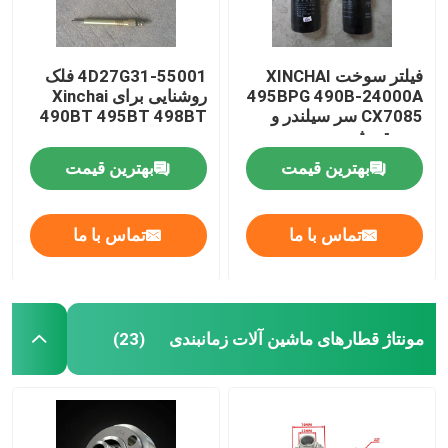
فیلتر سوخت XINCHAI
4D27G31-55001 فلک
495BPG 490B-24000A
روشنایی برای Xinchai
CX7085 سر سیلندر و
490BT 495BT 498BT
سیستم شیر
بهترین قیمت
بهترین قیمت
تماس با ما
تماس با ما
مونتاژ قطارهای ماشین آلات زمانبندی
(23)