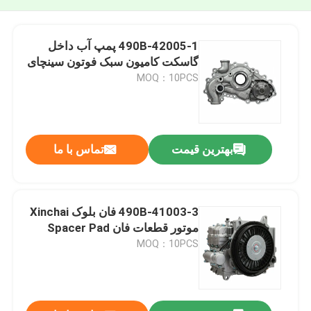
490B-42005-1 پمپ آب داخل
گاسکت کامیون سبک فوتون سینچای
MOQ：10PCS
بهترین قیمت
تماس با ما
490B-41003-3 فان بلوک Xinchai
موتور قطعات فان Spacer Pad
MOQ：10PCS