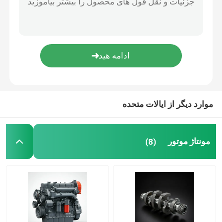
سیستم تامین روغن
سیستم خنک کننده
مونتاژ استارت
موارد دیگر از ایالات متحده
ژنراتور و کمربند مونتاژ
مونتاژ موتور
(8)
کفش ترمز