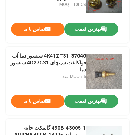
MOQ：10PCS
درباره ما
بهترین قیمت
تماس با ما
تور کارخانه
کنترل کیفیت
4K41ZT31-37040 سنسور دما آب
فولکلفت سینچای 4D27G31 سنسور
دما
با ما تماس بگیرید
MOQ：5 عدد
درخواست نقل قول
بهترین قیمت
تماس با ما
مونتاژ موتور
490B-43005-1 گاسکت خانه
مجموعه بلوک موتور و لوازم جانبی
ترموستات XINCHA 490B-43005