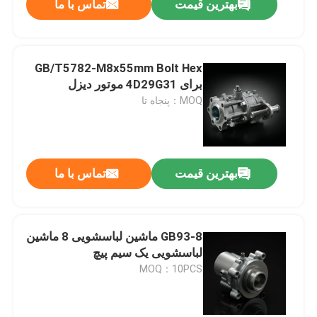
بهترین قیمت
تماس با ما
GB/T5782-M8x55mm Bolt Hex
برای 4D29G31 موتور دیزل
MOQ：پنجاه تا
بهترین قیمت
تماس با ما
GB93-8 ماشین لباسشویی 8 ماشین
لباسشویی یک سیم پیچ
MOQ：10PCS