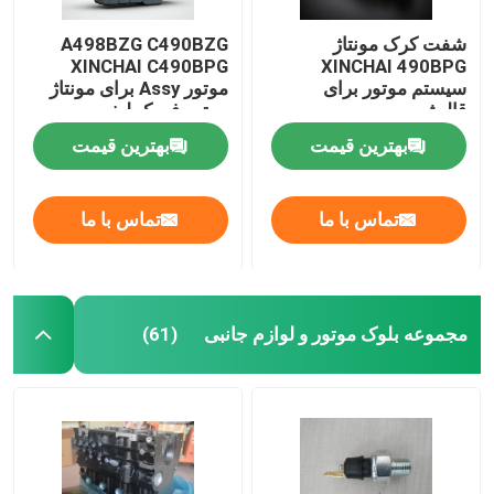
شفت کرک مونتاژ
A498BZG C490BZG
XINCHAI C490BPG
XINCHAI 490BPG
سیستم موتور برای
موتور Assy برای مونتاژ
قالیشویی
موتور فورک لیفت
بهترین قیمت
بهترین قیمت
تماس با ما
تماس با ما
مجموعه بلوک موتور و لوازم جانبی
(61)