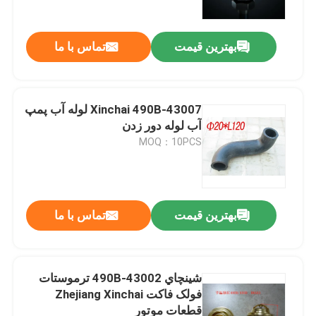
بهترین قیمت
تماس با ما
Xinchai 490B-43007 لوله آب پمپ
آب لوله دور زدن
MOQ：10PCS
بهترین قیمت
تماس با ما
خونه
محصولات
شينچاي 490B-43002 ترموستات
فولک فاکت Zhejiang Xinchai
قطعات موتور
ویدیو