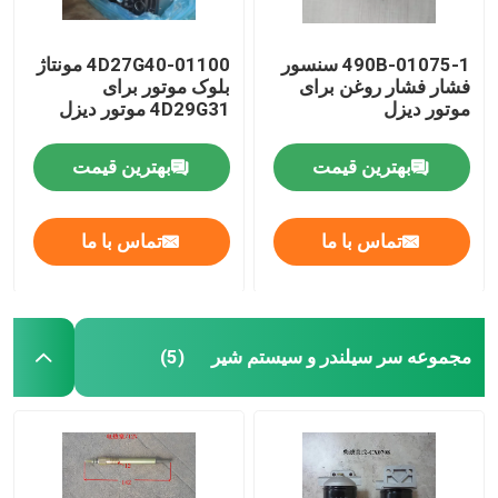
490B-01075-1 سنسور
4D27G40-01100 مونتاژ
فشار فشار روغن برای
بلوک موتور برای
موتور دیزل
4D29G31 موتور دیزل
بهترین قیمت
بهترین قیمت
تماس با ما
تماس با ما
مجموعه سر سیلندر و سیستم شیر
(5)