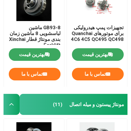
تجهیزات پمپ هیدرولیکی
GB93-8 ماشین
برای موتورهای Quanchai
لباسشویی 8 ماشین زمان
4C6 4C5 QC495 QC498
بندی مونتاژ قطار Xinchai
Forklift
بهترین قیمت
بهترین قیمت
تماس با ما
تماس با ما
مونتاژ پیستون و میله اتصال
(11)