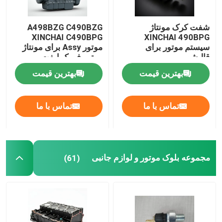
سیستم تامین روغن
شفت کرک مونتاژ
A498BZG C490BZG
XINCHAI C490BPG
XINCHAI 490BPG
سیستم موتور برای
موتور Assy برای مونتاژ
سیستم خنک کننده
قالیشویی
موتور فورک لیفت
بهترین قیمت
بهترین قیمت
مونتاژ استارت
تماس با ما
تماس با ما
ژنراتور و کمربند مونتاژ
کفش ترمز
مجموعه بلوک موتور و لوازم جانبی
(61)