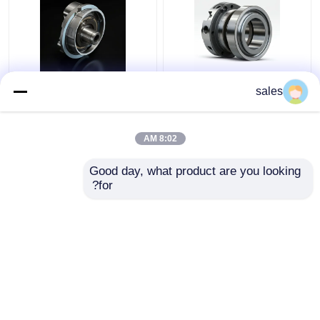
4D29G31-04003 حلقه
4D29G31-04100 حلقه
sales
فشرده سازی دوم برای
روغن برای فورتکلفت
هیلی فورک لیفت 3.5 تن
دیزل با قدرت بالا
8:02 AM
بهترین قیمت
بهترین قیمت
Good day, what product are you looking 
for?
تماس با ما
تماس با ما
بیشتر ببینید
خانه
دربارهی ما
تماس با ما
Desktop Site