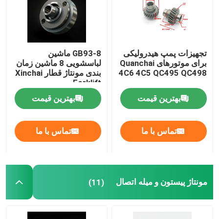
تجهیزات پمپ هیدرولیکی
GB93-8 ماشین
برای موتورهای Quanchai
لباسشویی 8 ماشین زمان
4C6 4C5 QC495 QC498
بندی مونتاژ قطار Xinchai
Forklift
بهترین قیمت
بهترین قیمت
تماس با ما
تماس با ما
مونتاژ پیستون و میله اتصال
(11)