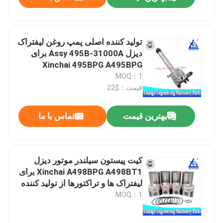
تولید کننده اصلی پمپ روغن لیفتراک
دیزل Assy 495B-31000A برای
Xinchai 495BPG A495BPG
MOQ：1
قیمت：$22
بهترین قیمت
تماس با ما
خونه
کیت پیستون سیلندر موتور دیزل
Xinchai A498BPG A498BT1 برای
لیفتراک ها و تراکتورها از تولید کننده
محصولات
اصلی با تحویل 1 تا 3 روزه
MOQ：1
ویدیو