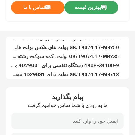
بهترین قیمت
تماس با ما
4D32G40-28100 ECU کامپیوتر فورک لیفت 050843631000B
۴۹۰B-۰۱۰۷۳B روغن فیلتر گازکت پایه های روغن فیلتر Xinchai C490BPG قطعات
درباره ما
490B-32000B مجموعه فیلتر Oi برای Xinchai 490BT 495BT قطعات موتور دیزل
GB/T9074.17-M8x50 بولت های هکس بولت های سیستم تامین روغن کامل
تور کارخانه
GB/T9074.17-MBx35 بولت دکمه سوکت رشته هیکس بولت
490B-34100-9 دستگاه تنفسی برای 4D29G31 موتور
کنترل کیفیت
GB/T9074.17-M8x18 بولت برای 4D29G31 موتور دیزل
JBT8870-D25 بند لوله D25 برای 4D29G31 موتور دیزل
با ما تماس بگیرید
495B-34014A لوله هوا برای Xinchai 4d29g31 موتور دیزل فورتکلفت
۴۹۵۸-۳۴۰۱۵ کلیمپ لوله برای موتورهای دیزل
درخواست نقل قول
پیام بگذارید
GB/T5782-M8x75mm بولت برای 4D29G31 موتور دیزل
ما به زودی با شما تماس خواهیم گرفت
GB93-8 ماشین لباسشویی 8 ماشین لباسشویی یک سیم پیچ
مونتاژ موتور
GB/T97.1-8 صفحه لباسشویی 8 درجه A قطعات عملکرد دیزل لباسشویی ساده
490B-41100-6 سیستم خنک کننده فان فورت کلفت
مجموعه بلوک موتور و لوازم جانبی
490B-41003-3 فان بلوک Xinchai موتور قطعات فان Spacer Pad