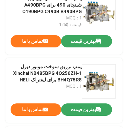
شینچای 490 برای A490BPG
C490BPG C490B B490BPG
4Q167Z-1 BH4Q80R8
MOQ：1
قیمت：$125
بهترین قیمت
تماس با ما
پمپ تزریق سوخت موتور دیزل
Xinchai NB485BPG 4Q250ZH-1
BH4Q75R8 برای لیفتراک HELI
MOQ：1
بهترین قیمت
تماس با ما