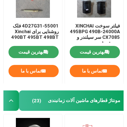
فیلتر سوخت XINCHAI
4D27G31-55001 فلک
495BPG 490B-24000A
روشنایی برای Xinchai
CX7085 سر سیلندر و
490BT 495BT 498BT
سیستم شیر
بهترین قیمت
بهترین قیمت
تماس با ما
تماس با ما
مونتاژ قطارهای ماشین آلات زمانبندی
(23)