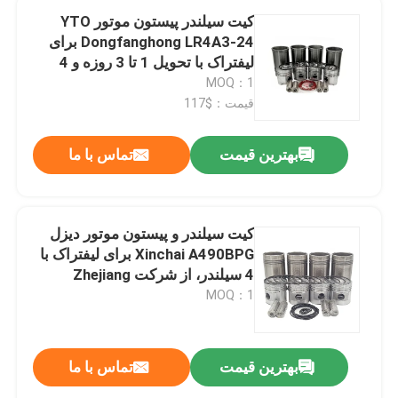
کیت سیلندر پیستون موتور YTO
Dongfanghong LR4A3-24 برای
لیفتراک با تحویل 1 تا 3 روزه و 4
سیلندر
MOQ：1
قیمت：$117
بهترین قیمت
تماس با ما
کیت سیلندر و پیستون موتور دیزل
Xinchai A490BPG برای لیفتراک با
4 سیلندر، از شرکت Zhejiang
Xinchai Co., Ltd
MOQ：1
بهترین قیمت
تماس با ما