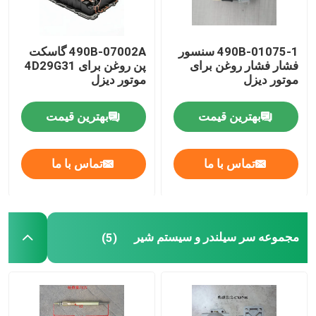
490B-01075-1 سنسور
490B-07002A گاسکت
فشار فشار روغن برای
پن روغن برای 4D29G31
موتور دیزل
موتور دیزل
بهترین قیمت
بهترین قیمت
تماس با ما
تماس با ما
مجموعه سر سیلندر و سیستم شیر
(5)