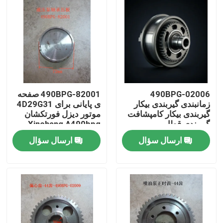
490BPG-02006
490BPG-82001 صفحه
زمانبندی گیربندی بیکار
ی پایانی برای 4D29G31
گیربندی بیکار کامپشافت
موتور دیزل فورتکشان
گیربندی قطار
Xinchang A490bpg
ارسال سؤال
ارسال سؤال
خونه
محصولات
ویدیو