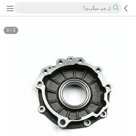
3
/
2