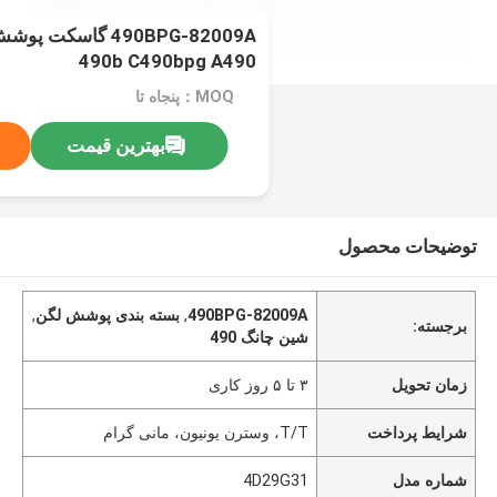
490b C490bpg A490
MOQ：پنجاه تا
بهترین قیمت
توضیحات محصول
490BPG-82009A
,
بسته بندی پوشش لگن
,
برجسته:
شين چانگ 490
زمان تحویل
۳ تا ۵ روز کاری
شرایط پرداخت
T/T، وسترن یونیون، مانی گرام
شماره مدل
4D29G31