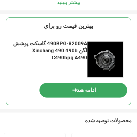
بیشتر ببینید
بهترين قيمت رو براي
490BPG-82009A گاسکت پوشش
لگن Xinchang 490 490b
C490bpg A490
ادامه هید
محصولات توصیه شده