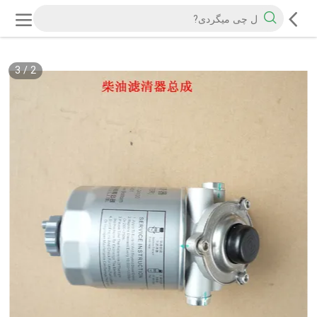
3
/
2