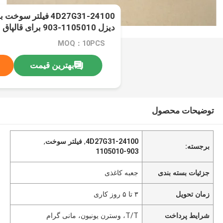
دیزل 1105010-903 برای قالپاق
MOQ：10PCS
بهترین قیمت
توضیحات محصول
4D27G31-24100
,
فیلتر سوخت
,
برجسته:
1105010-903
جزئیات بسته بندی
جعبه کاغذی
زمان تحویل
۳ تا ۵ روز کاری
شرایط پرداخت
T/T، وسترن یونیون، مانی گرام