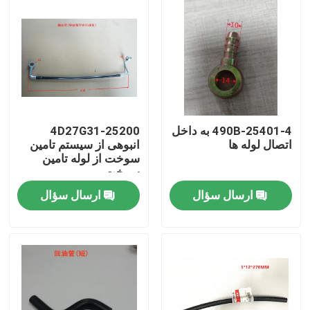
490B-25401-4 به داخل
4D27G31-25200
اتصال لوله ها
انبوهی از سیستم تامین
سوخت از لوله تامین
سوخت
ارسال سؤال
ارسال سؤال
خونه
محصولات
ویدیو