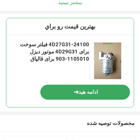
بیشتر ببینید
بهترين قيمت رو براي
4D27G31-24100 فیلتر سوخت
برای 4D29G31 موتور دیزل
1105010-903 برای قالپاق
ادامه هید
محصولات توصیه شده