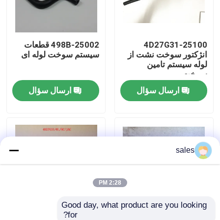
درباره ما
4D27G31-25100
498B-25002 قطعات
انژکتور سوخت نشت از
سیستم سوخت لوله ای
تور کارخانه
لوله سیستم تامین
سوخت
ارسال سؤال
ارسال سؤال
کنترل کیفیت
با ما تماس بگیرید
sales
درخواست نقل قول
مونتاژ موتور
2:28 PM
Good day, what product are you looking 
مجموعه بلوک موتور و لوازم جانبی
for?
490B-01076B فلتر
4D27G31-23000 تکه