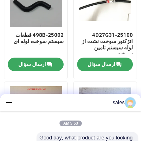
درباره ما
4D27G31-25100
498B-25002 قطعات
تور کارخانه
انژکتور سوخت نشت از
سیستم سوخت لوله ای
لوله سیستم تامین
سوخت
کنترل کیفیت
ارسال سؤال
ارسال سؤال
با ما تماس بگیرید
درخواست نقل قول
sales
مونتاژ موتور
5:53 AM
مجموعه بلوک موتور و لوازم جانبی
Good day, what product are you looking 