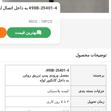
490B-25401-4 به داخل اتصال لوله ها
MOQ：10PCS
بهترین قیمت
توضیحات محصول
,
490B-25401-4
برجسته:
مفصل ورودی پمپ تزریق روغن
,
به داخل کانکتور لوله
جزئیات بسته بندی
کیسه پلاستیکی
زمان تحویل
۳ تا ۵ روز کاری