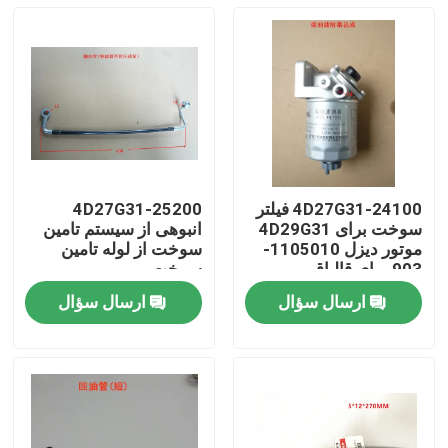
4D27G31-24100 فیلتر
4D27G31-25200
سوخت برای 4D29G31
انبوهی از سیستم تامین
موتور دیزل 1105010-
سوخت از لوله تامین
903 برای قالپاق
سوخت
ارسال سؤال
ارسال سؤال
خونه
محصولات
ویدیو