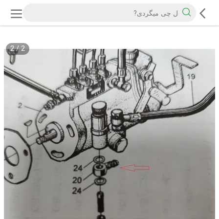
2
/
2