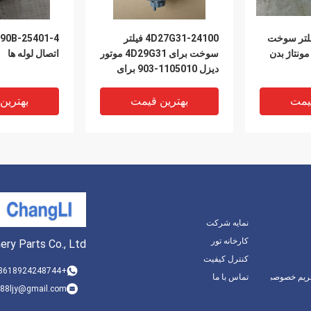
490B-010 فلتر سوخت
4D27G31-24100 فیلتر
ونتاژ بدن
سوخت برای 4D29G31 موتور
اتصال لوله ها
دیزل 1105010-903 برای
قالپاق
یمت
بهترین قیمت
بهترین
نمایه شرکت
کارخانه تور
ry Parts Co., Ltd.
کنترل کیفیت
+8618924248744
ریم خصوصی
تماس با ما
88ljy@gmail.com
GB/T9074.17-M8x30 بولت
4D27G31-23000 تکه لوله