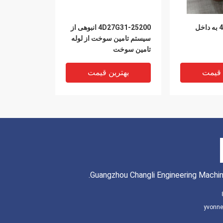
490B-25401-4 به داخل
4D27G31-25200 انبوهی از
سیستم تامین سوخت از لوله
تامین سوخت
 قیمت
بهترین قیمت
Guangzhou Changli Engineering Machine
yvonne
4D27G31-25100 انژکتور
498B-25002 قطعات سیستم