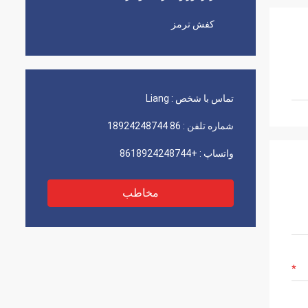
کفش ترمز
تماس با شخص :
Liang
شماره تلفن :
86 18924248744
واتساپ :
+8618924248744
مخاطب