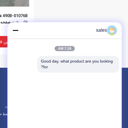
76B
فلتر پشت صفحه م
موتور
sales
بهترین ق
7:26 AM
Good day, what product are you looking 
for?
محصولات
در باره
مونتاژ موتور
اخبار
مجموعه بلوک موتور و لوازم جانبی
موارد
مجموعه سر سیلندر و سیستم شیر
نقشه سایت
همه دسته بندی ها
سیاست حفظ ح