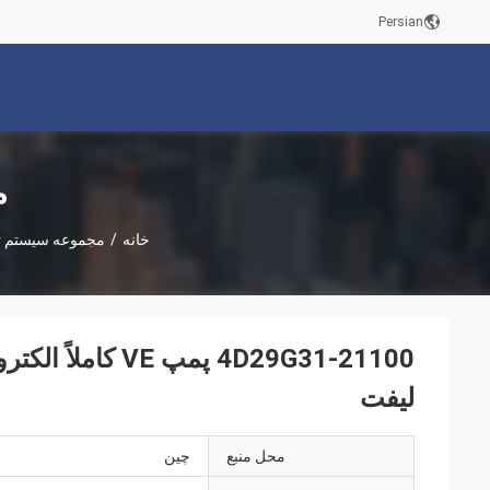
Persian
م
خانه
/
مجموعه سیستم 
4D29G31-21100 پ
لیفت
محل منبع
چین