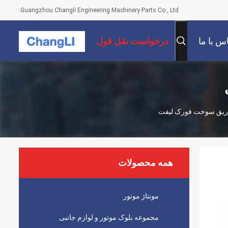
Guangzhou Changli Engineering Machinery Parts Co., Ltd.
س با ما
درخواست نقل قول
همه محصولات
مونتاژ موتور
مجموعه بلوک موتور و لوازم جانبی