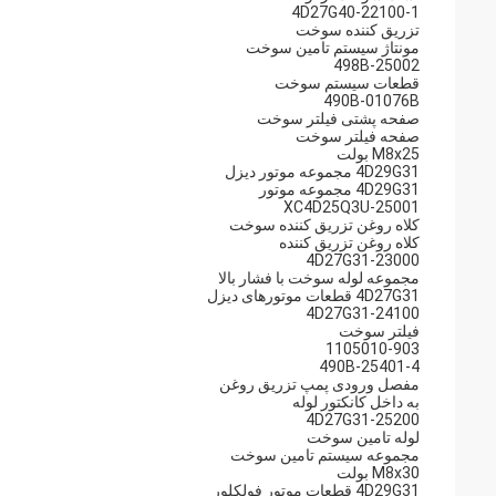
4D27G40-22100-1
تزریق کننده سوخت
مونتاژ سیستم تامین سوخت
498B-25002
قطعات سیستم سوخت
490B-01076B
صفحه پشتی فیلتر سوخت
صفحه فیلتر سوخت
M8x25 بولت
4D29G31 مجموعه موتور دیزل
4D29G31 مجموعه موتور
XC4D25Q3U-25001
کلاه روغن تزریق کننده سوخت
کلاه روغن تزریق کننده
4D27G31-23000
مجموعه لوله سوخت با فشار بالا
4D27G31 قطعات موتورهای دیزل
4D27G31-24100
فیلتر سوخت
1105010-903
490B-25401-4
مفصل ورودی پمپ تزریق روغن
به داخل کانکتور لوله
4D27G31-25200
لوله تامین سوخت
مجموعه سیستم تامین سوخت
M8x30 بولت
4D29G31 قطعات موتور فولکلور