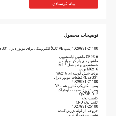
پیام فرستادن
توضیحات محصول
4D29G31-21100 پمپ VE کاملاً الکترونیکی برای موتور دیزل 4D29G31
GB93-6 ماشین لباسشویی
ماشین های باز کن و باز کن
شستشوی پرنده قفل M1.6
M6x16 بولت
بولت شش گوشه ای m6x16
4D29G31 قطعات موتور دیزل
4D29G31-21100
پمپ الکتریکی کنترل شده VE
پمپ تزریق سوخت لیفتراک
Q673B-D12
کلیمپ لوله
کلیپ لوله CPU
4D27G31-25100
خروجی از لوله تزریق کننده
نشت سوخت از لوله