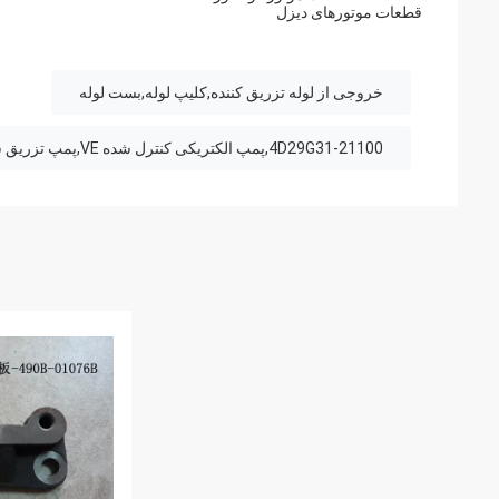
قطعات موتورهای دیزل
خروجی از لوله تزریق کننده,کليپ لوله,بست لوله
4D29G31-21100,پمپ الکتریکی کنترل شده VE,پمپ تزریق سوخت لیفتراک