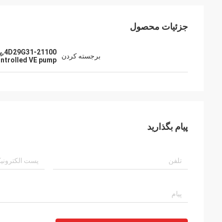
جزئیات محصول
4D29G31-21100,پمپ الکتریکی کنترل شده VE,پمپ تزریق سوخت لیفتراک
برجسته کردن
ontrolled VE pump
پیام بگذارید